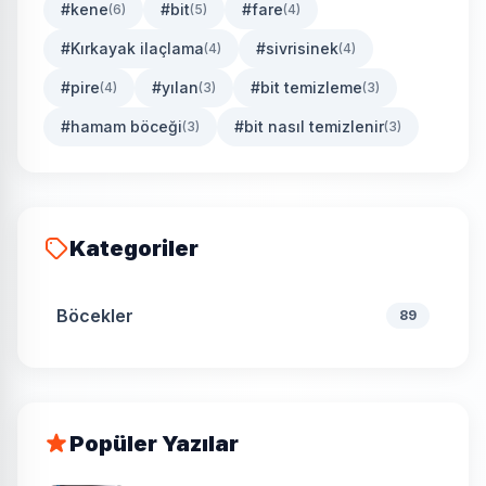
#kene
#bit
#fare
(6)
(5)
(4)
#Kırkayak ilaçlama
#sivrisinek
(4)
(4)
#pire
#yılan
#bit temizleme
(4)
(3)
(3)
#hamam böceği
#bit nasıl temizlenir
(3)
(3)
Kategoriler
Böcekler
89
Popüler Yazılar