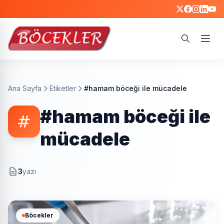
Ara
Ana Sayfa
Etiketler
#hamam böceği ile mücadele
#hamam böceği ile
mücadele
3
yazı
Böcekler