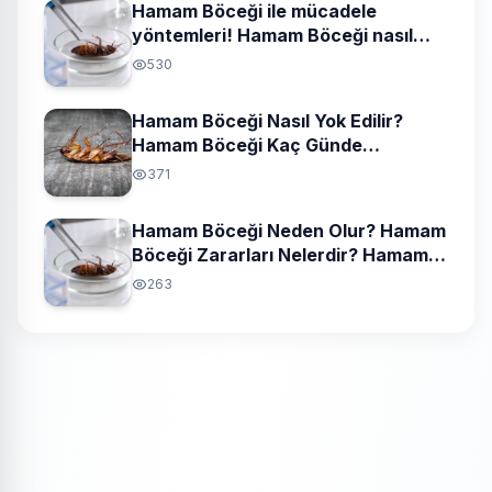
Hamam Böceği ile mücadele
yöntemleri! Hamam Böceği nasıl
yok edilir?
530
Hamam Böceği Nasıl Yok Edilir?
Hamam Böceği Kaç Günde
Yumurtlar?
371
Hamam Böceği Neden Olur? Hamam
Böceği Zararları Nelerdir? Hamam
Böceği İlaçları Nelerdir?
263