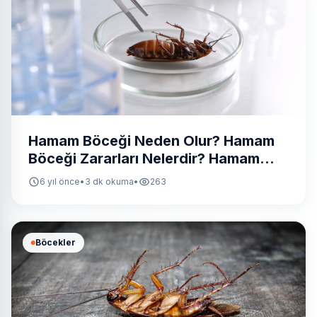
Hamam Böceği Neden Olur? Hamam
Böceği Zararları Nelerdir? Hamam
Böceği İlaçları Nelerdir?
6 yıl önce
•
3 dk okuma
•
263
Böcekler