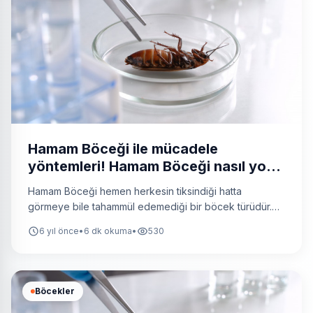
Hamam Böceği ile mücadele
yöntemleri! Hamam Böceği nasıl yok
edilir?
Hamam Böceği hemen herkesin tiksindiği hatta
görmeye bile tahammül edemediği bir böcek türüdür.
Hamam böceği ismi, İspanyol cucaracha kelimesinden
6 yıl önce
•
6 dk okuma
•
530
türemiştir.
Böcekler