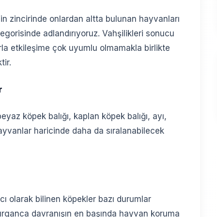
in zincirinde onlardan altta bulunan hayvanları
gorisinde adlandırıyoruz. Vahşilikleri sonucu
rla etkileşime çok uyumlu olmamakla birlikte
ir.
r
beyaz köpek balığı, kaplan köpek balığı, ayı,
hayvanlar haricinde daha da sıralanabilecek
ı olarak bilinen köpekler bazı durumlar
ldırganca davranışın en başında hayvan koruma