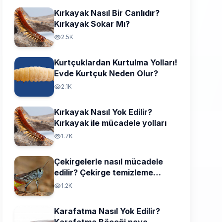
Kırkayak Nasıl Bir Canlıdır?
Kırkayak Sokar Mı?
2.5K
Kurtçuklardan Kurtulma Yolları!
Evde Kurtçuk Neden Olur?
2.1K
Kırkayak Nasıl Yok Edilir?
Kırkayak ile mücadele yolları
1.7K
Çekirgelerle nasıl mücadele
edilir? Çekirge temizleme
yolları
1.2K
Karafatma Nasıl Yok Edilir?