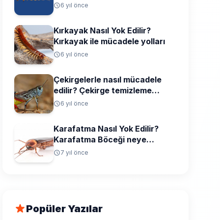
6 yıl önce
Kırkayak Nasıl Yok Edilir?
Kırkayak ile mücadele yolları
6 yıl önce
Çekirgelerle nasıl mücadele
edilir? Çekirge temizleme
yolları
6 yıl önce
Karafatma Nasıl Yok Edilir?
Karafatma Böceği neye
gelmez, neyi sevmez?
7 yıl önce
Popüler Yazılar