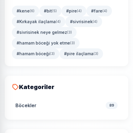
#kene
#bit
#pire
#fare
(6)
(5)
(4)
(4)
#Kırkayak ilaçlama
#sivrisinek
(4)
(4)
#sivrisinek neye gelmez
(3)
#hamam böceği yok etme
(3)
#hamam böceği
#pire ilaçlama
(3)
(3)
Kategoriler
Böcekler
89