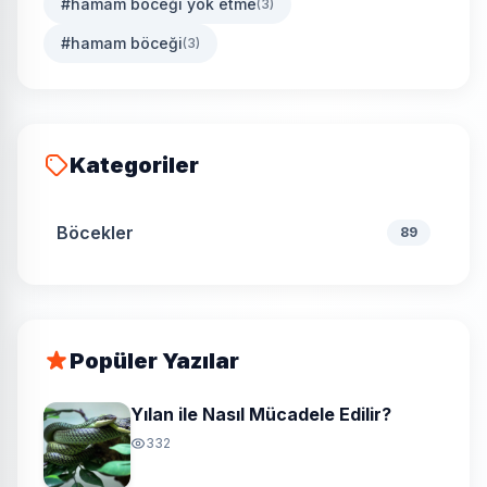
#hamam böceği yok etme
(3)
#hamam böceği
(3)
Kategoriler
Böcekler
89
Popüler Yazılar
Yılan ile Nasıl Mücadele Edilir?
332