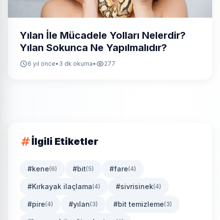
Yılan İle Mücadele Yolları Nelerdir?
Yılan Sokunca Ne Yapılmalıdır?
6 yıl önce
•
3 dk okuma
•
277
İlgili Etiketler
#kene
#bit
#fare
(6)
(5)
(4)
#Kırkayak ilaçlama
#sivrisinek
(4)
(4)
#pire
#yılan
#bit temizleme
(4)
(3)
(3)