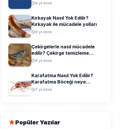
6 yıl önce
Kırkayak Nasıl Yok Edilir?
Kırkayak ile mücadele yolları
6 yıl önce
Çekirgelerle nasıl mücadele
edilir? Çekirge temizleme
yolları
6 yıl önce
Karafatma Nasıl Yok Edilir?
Karafatma Böceği neye
gelmez, neyi sevmez?
7 yıl önce
Popüler Yazılar