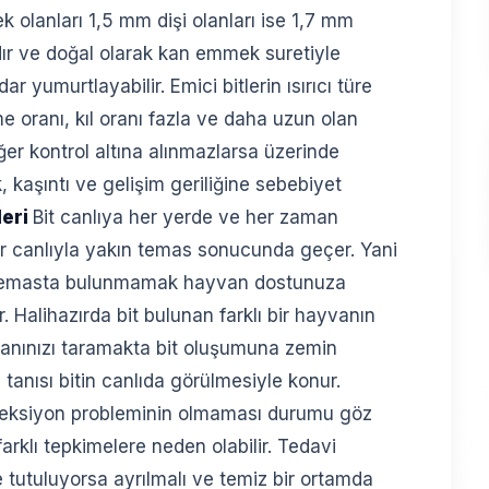
kek olanları 1,5 mm dişi olanları ise 1,7 mm
dır ve doğal olarak kan emmek suretiyle
r yumurtlayabilir. Emici bitlerin ısırıcı türe
 oranı, kıl oranı fazla ve daha uzun olan
er kontrol altına alınmazlarsa üzerinde
k, kaşıntı ve gelişim geriliğine sebebiyet
leri
Bit canlıya her yerde ve her zaman
 bir canlıyla yakın temas sonucunda geçer. Yani
n temasta bulunmamak hayvan dostunuza
Halihazırda bit bulunan farklı bir hayvanın
yvanınızı taramakta bit oluşumuna zemin
 tanısı bitin canlıda görülmesiyle konur.
eksiyon probleminin olmaması durumu göz
farklı tepkimelere neden olabilir. Tedavi
kte tutuluyorsa ayrılmalı ve temiz bir ortamda