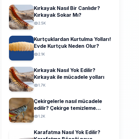
Kırkayak Nasıl Bir Canlıdır?
Kırkayak Sokar Mı?
2.5K
Kurtçuklardan Kurtulma Yolları!
Evde Kurtçuk Neden Olur?
2.1K
Kırkayak Nasıl Yok Edilir?
Kırkayak ile mücadele yolları
1.7K
Çekirgelerle nasıl mücadele
edilir? Çekirge temizleme
yolları
1.2K
Karafatma Nasıl Yok Edilir?