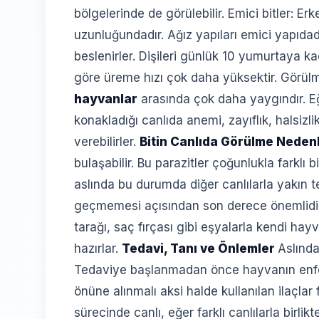
bölgelerinde de görülebilir. Emici bitler: Er
uzunluğundadır. Ağız yapıları emici yapıda
beslenirler. Dişileri günlük 10 yumurtaya kada
göre üreme hızı çok daha yüksektir. Görülme
hayvanlar
arasında çok daha yaygındır. Eğ
konakladığı canlıda anemi, zayıflık, halsizli
verebilirler.
Bitin Canlıda Görülme Neden
bulaşabilir. Bu parazitler çoğunlukla farklı
aslında bu durumda diğer canlılarla yakı
geçmemesi açısından son derece önemlidir. 
tarağı, saç fırçası gibi eşyalarla kendi ha
hazırlar.
Tedavi, Tanı ve Önlemler
Aslında
Tedaviye başlanmadan önce hayvanın enf
önüne alınmalı aksi halde kullanılan ilaçlar 
sürecinde canlı, eğer farklı canlılarla birli