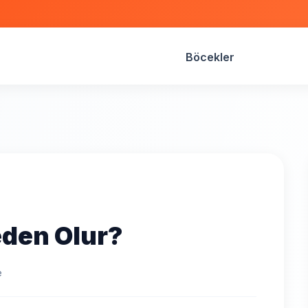
Böcekler
eden Olur?
e