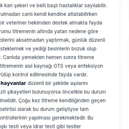
 kan şekeri ve belli başlı hastalıklar sayılabilir.
ulmadan canlı kendi kendine atlatabilirken
 bir veteriner hekimden destek almakta fayda
umu titremenin altında yatan nedene göre
trollerini aksatmadan yaptırmak, günlük düzenli
esteklemek ve yediği besinlerin bozuk olup
lir. Canlıda yemekten hemen sonra titreme
u titremenin asıl kaynağı GTS veya enfeksiyon
rülüp kontrol edilmesinde fayda vardır.
k
hayvanlar
düzenli bir şekilde aşılarını
razit şikayetleri bulunuyorsa öncelikle bu durum
lmelidir. Çoğu kez titreme kendiliğinden geçen
belirtisi olarak bu durum geliştiyse tam
 kontrollerinin yapılması gerekmektedir. Bu
şkı testi veya idrar testi gibi testler