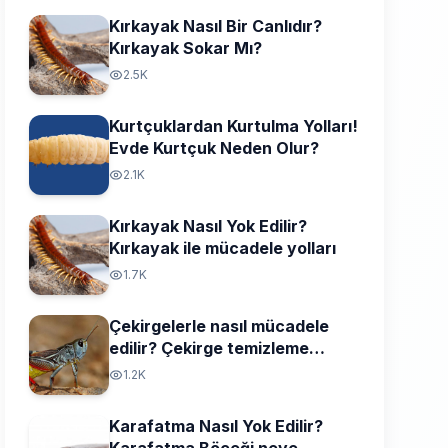
Kırkayak Nasıl Bir Canlıdır?
Kırkayak Sokar Mı?
2.5K
Kurtçuklardan Kurtulma Yolları!
Evde Kurtçuk Neden Olur?
2.1K
Kırkayak Nasıl Yok Edilir?
Kırkayak ile mücadele yolları
1.7K
Çekirgelerle nasıl mücadele
edilir? Çekirge temizleme
yolları
1.2K
Karafatma Nasıl Yok Edilir?