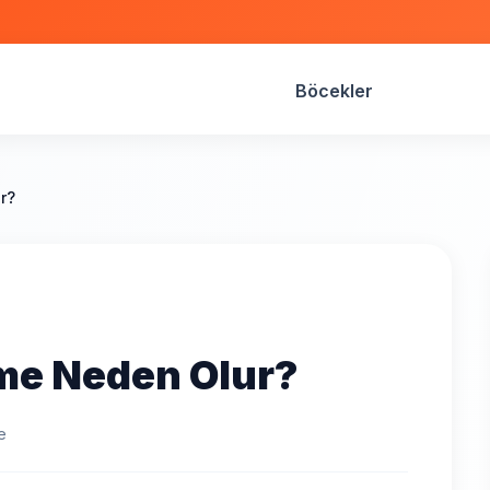
Böcekler
r?
me Neden Olur?
e