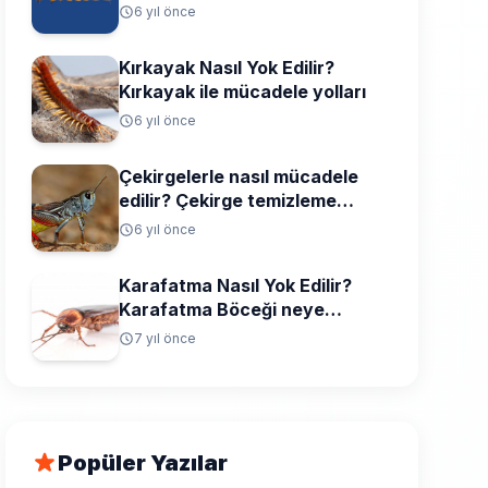
6 yıl önce
Kırkayak Nasıl Yok Edilir?
Kırkayak ile mücadele yolları
6 yıl önce
Çekirgelerle nasıl mücadele
edilir? Çekirge temizleme
yolları
6 yıl önce
Karafatma Nasıl Yok Edilir?
Karafatma Böceği neye
gelmez, neyi sevmez?
7 yıl önce
Popüler Yazılar