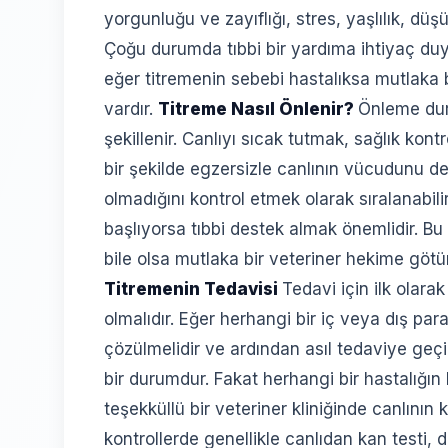
yorgunluğu ve zayıflığı, stres, yaşlılık, düşük
Çoğu durumda tıbbi bir yardıma ihtiyaç duy
eğer titremenin sebebi hastalıksa mutlaka
vardır.
Titreme Nasıl Önlenir?
Önleme dur
şekillenir. Canlıyı sıcak tutmak, sağlık kon
bir şekilde egzersizle canlının vücudunu d
olmadığını kontrol etmek olarak sıralanabi
başlıyorsa tıbbi destek almak önemlidir. B
bile olsa mutlaka bir veteriner hekime götü
Titremenin Tedavisi
Tedavi için ilk olara
olmalıdır. Eğer herhangi bir iç veya dış pa
çözülmelidir ve ardından asıl tedaviye geçi
bir durumdur. Fakat herhangi bir hastalığın 
teşekküllü bir veteriner kliniğinde canlının
kontrollerde genellikle canlıdan kan testi, dı