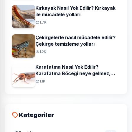
Kırkayak Nasıl Yok Edilir? Kırkayak
ile mücadele yolları
1.7K
Çekirgelerle nasıl mücadele edilir?
Çekirge temizleme yolları
1.2K
Karafatma Nasıl Yok Edilir?
Karafatma Böceği neye gelmez,
neyi sevmez?
1.1K
Kategoriler