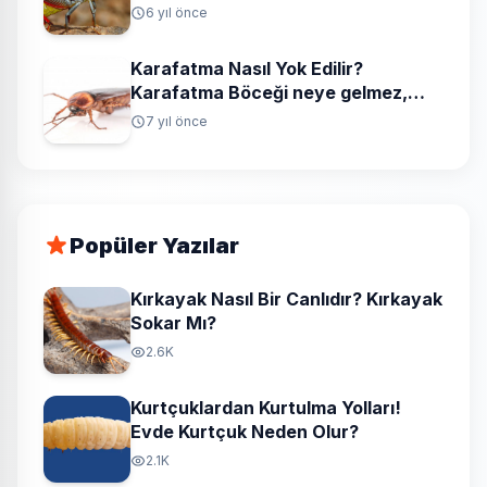
6 yıl önce
Karafatma Nasıl Yok Edilir?
Karafatma Böceği neye gelmez,
neyi sevmez?
7 yıl önce
Popüler Yazılar
Kırkayak Nasıl Bir Canlıdır? Kırkayak
Sokar Mı?
2.6K
Kurtçuklardan Kurtulma Yolları!
Evde Kurtçuk Neden Olur?
2.1K