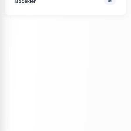
Böcekler
89